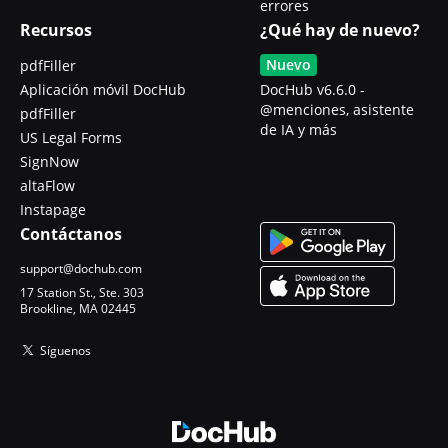
errores
Recursos
¿Qué hay de nuevo?
Nuevo
pdfFiller
Aplicación móvil DocHub
DocHub v6.6.0 -
@menciones, asistente
pdfFiller
de IA y más
US Legal Forms
SignNow
altaFlow
Instapage
Contáctanos
support@dochub.com
17 Station St., Ste. 303
Brookline, MA 02445
Síguenos