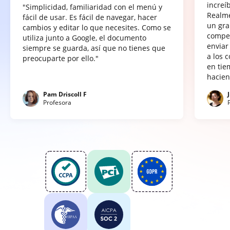
increí
"Simplicidad, familiaridad con el menú y
Realme
fácil de usar. Es fácil de navegar, hacer
un gra
cambios y editar lo que necesites. Como se
compet
utiliza junto a Google, el documento
enviar
siempre se guarda, así que no tienes que
a los 
preocuparte por ello."
en tie
hacien
Pam Driscoll F
Profesora