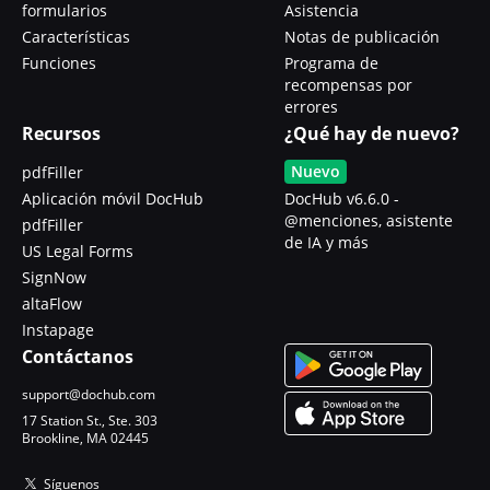
formularios
Asistencia
Características
Notas de publicación
Funciones
Programa de
recompensas por
errores
Recursos
¿Qué hay de nuevo?
Nuevo
pdfFiller
Aplicación móvil DocHub
DocHub v6.6.0 -
@menciones, asistente
pdfFiller
de IA y más
US Legal Forms
SignNow
altaFlow
Instapage
Contáctanos
support@dochub.com
17 Station St., Ste. 303
Brookline, MA 02445
Síguenos