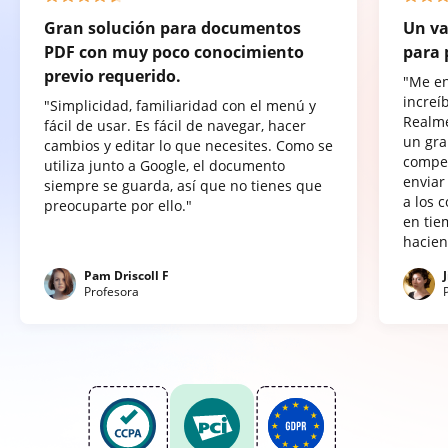
Gran solución para documentos
Un va
PDF con muy poco conocimiento
para 
previo requerido.
"Me e
increí
"Simplicidad, familiaridad con el menú y
Realme
fácil de usar. Es fácil de navegar, hacer
un gra
cambios y editar lo que necesites. Como se
compet
utiliza junto a Google, el documento
enviar
siempre se guarda, así que no tienes que
a los 
preocuparte por ello."
en tie
hacien
Pam Driscoll F
Profesora