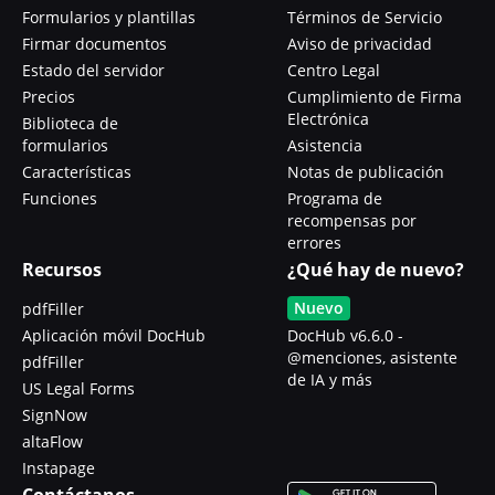
Formularios y plantillas
Términos de Servicio
Firmar documentos
Aviso de privacidad
Estado del servidor
Centro Legal
Precios
Cumplimiento de Firma
Electrónica
Biblioteca de
formularios
Asistencia
Características
Notas de publicación
Funciones
Programa de
recompensas por
errores
Recursos
¿Qué hay de nuevo?
Nuevo
pdfFiller
Aplicación móvil DocHub
DocHub v6.6.0 -
@menciones, asistente
pdfFiller
de IA y más
US Legal Forms
SignNow
altaFlow
Instapage
Contáctanos