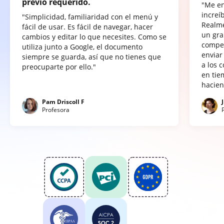
previo requerido.
"Me e
increí
"Simplicidad, familiaridad con el menú y
Realme
fácil de usar. Es fácil de navegar, hacer
un gra
cambios y editar lo que necesites. Como se
compet
utiliza junto a Google, el documento
enviar
siempre se guarda, así que no tienes que
a los 
preocuparte por ello."
en tie
hacien
Pam Driscoll F
Profesora