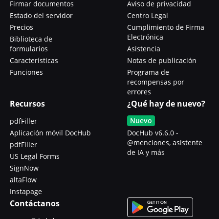
Firmar documentos
Aviso de privacidad
Estado del servidor
Centro Legal
Precios
Cumplimiento de Firma
Electrónica
Biblioteca de
formularios
Asistencia
Características
Notas de publicación
Funciones
Programa de
recompensas por
errores
Recursos
¿Qué hay de nuevo?
Nuevo
pdfFiller
Aplicación móvil DocHub
DocHub v6.6.0 -
@menciones, asistente
pdfFiller
de IA y más
US Legal Forms
SignNow
altaFlow
Instapage
Contáctanos