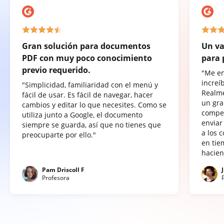
Gran solución para documentos
Un va
PDF con muy poco conocimiento
para 
previo requerido.
"Me e
increí
"Simplicidad, familiaridad con el menú y
Realme
fácil de usar. Es fácil de navegar, hacer
un gra
cambios y editar lo que necesites. Como se
compet
utiliza junto a Google, el documento
enviar
siempre se guarda, así que no tienes que
a los 
preocuparte por ello."
en tie
hacien
Pam Driscoll F
Profesora