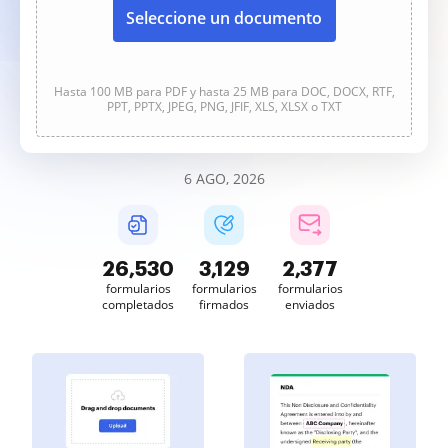
Seleccione un documento
Hasta 100 MB para PDF y hasta 25 MB para DOC, DOCX, RTF,
PPT, PPTX, JPEG, PNG, JFIF, XLS, XLSX o TXT
6 AGO, 2026
26,531
3,129
2,377
formularios
formularios
formularios
completados
firmados
enviados