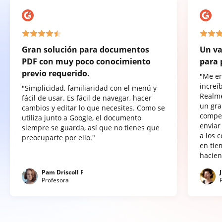
Gran solución para documentos
Un va
PDF con muy poco conocimiento
para 
previo requerido.
"Me e
increí
"Simplicidad, familiaridad con el menú y
Realme
fácil de usar. Es fácil de navegar, hacer
un gra
cambios y editar lo que necesites. Como se
compet
utiliza junto a Google, el documento
enviar
siempre se guarda, así que no tienes que
a los 
preocuparte por ello."
en tie
hacien
Pam Driscoll F
Profesora