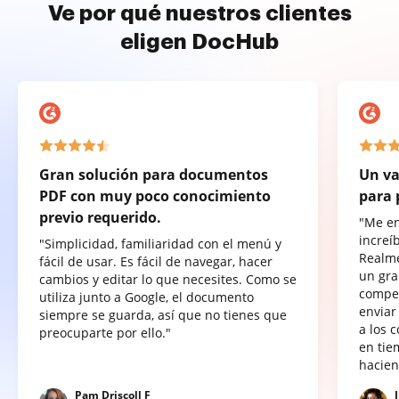
Ve por qué nuestros clientes
eligen DocHub
Gran solución para documentos
Un va
PDF con muy poco conocimiento
para 
previo requerido.
"Me e
increí
"Simplicidad, familiaridad con el menú y
Realme
fácil de usar. Es fácil de navegar, hacer
un gra
cambios y editar lo que necesites. Como se
compet
utiliza junto a Google, el documento
enviar
siempre se guarda, así que no tienes que
a los 
preocuparte por ello."
en tie
hacien
Pam Driscoll F