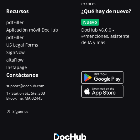
errores
Recursos
¿Qué hay de nuevo?
Nuevo
pdfFiller
Aplicación móvil DocHub
DocHub v6.6.0 -
@menciones, asistente
pdfFiller
de IA y más
US Legal Forms
SignNow
altaFlow
Instapage
Contáctanos
support@dochub.com
17 Station St., Ste. 303
Brookline, MA 02445
Síguenos