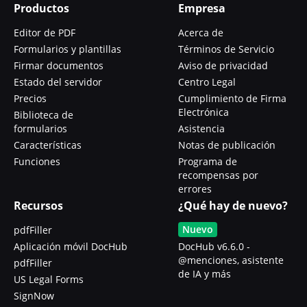
Productos
Empresa
Editor de PDF
Acerca de
Formularios y plantillas
Términos de Servicio
Firmar documentos
Aviso de privacidad
Estado del servidor
Centro Legal
Precios
Cumplimiento de Firma
Electrónica
Biblioteca de
formularios
Asistencia
Características
Notas de publicación
Funciones
Programa de
recompensas por
errores
Recursos
¿Qué hay de nuevo?
Nuevo
pdfFiller
Aplicación móvil DocHub
DocHub v6.6.0 -
@menciones, asistente
pdfFiller
de IA y más
US Legal Forms
SignNow