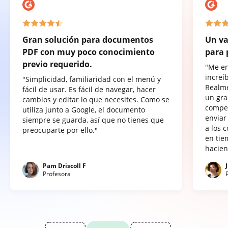
Gran solución para documentos
Un va
PDF con muy poco conocimiento
para 
previo requerido.
"Me e
increí
"Simplicidad, familiaridad con el menú y
Realme
fácil de usar. Es fácil de navegar, hacer
un gra
cambios y editar lo que necesites. Como se
compet
utiliza junto a Google, el documento
enviar
siempre se guarda, así que no tienes que
a los 
preocuparte por ello."
en tie
hacien
Pam Driscoll F
Profesora