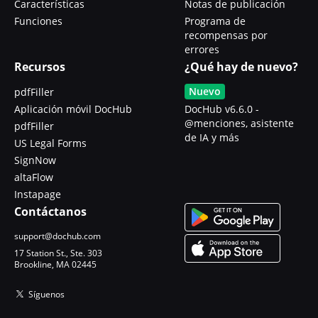
Características
Notas de publicación
Funciones
Programa de
recompensas por
errores
Recursos
¿Qué hay de nuevo?
Nuevo
pdfFiller
Aplicación móvil DocHub
DocHub v6.6.0 -
@menciones, asistente
pdfFiller
de IA y más
US Legal Forms
SignNow
altaFlow
Instapage
Contáctanos
support@dochub.com
17 Station St., Ste. 303
Brookline, MA 02445
Síguenos