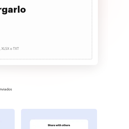
rgarlo
, XLSX o TXT
enviados