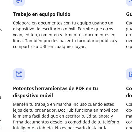
Trabajo en equipo fluido
Gu
Colabora en documentos con tu equipo usando un
Ca
,
dispositivo de escritorio o móvil. Permite que otros
gu
vean, editen, comenten y firmen tus documentos en
en 
línea. También puedes hacer tu formulario público y
ne
compartir su URL en cualquier lugar.
o 
Potentes herramientas de PDF en tu
Co
dispositivo móvil
do
e
Mantén tu trabajo en marcha incluso cuando estés
Co
lejos de tu ordenador. DocHub funciona en móvil con
do
la misma facilidad que en escritorio. Edita, anota y
ma
e
firma documentos desde la comodidad de tu teléfono
co
.
inteligente o tableta. No es necesario instalar la
enc