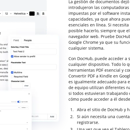
La gestión de documentos dejó 
introdujeron las computadoras e
impuestas por el software insta
capacidades, ya que ahora pued
esenciales en línea. Si necesit
posible hacerlo, siempre que el
navegador web. Pruebe DocHub 
Google Chrome ya que su funci
cualquier sistema.
Con DocHub, puede acceder a su
cualquier dispositivo. Todo lo 
herramientas PDF esencial y co
Convertir PDF a Kindle en Goog
es igualmente adecuado para el
de equipo utilizan diferentes 
si todos estuvieran trabajando
cómo puede acceder a él desde
Abra el sitio de DocHub y ha
Si aún necesita una cuenta,
registrarse.
Una vez que vea el Tablero