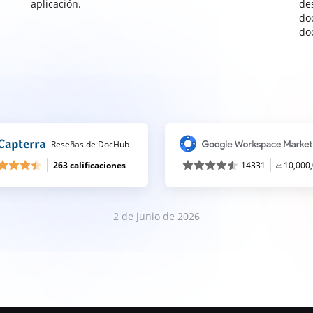
aplicación.
de
do
do
Reseñas de DocHub
263 calificaciones
14331
10,000
2 de junio de 2026