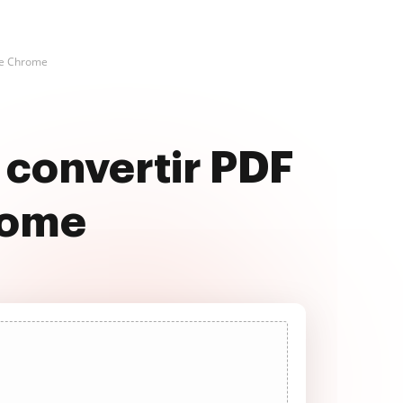
le Chrome
 convertir PDF
rome