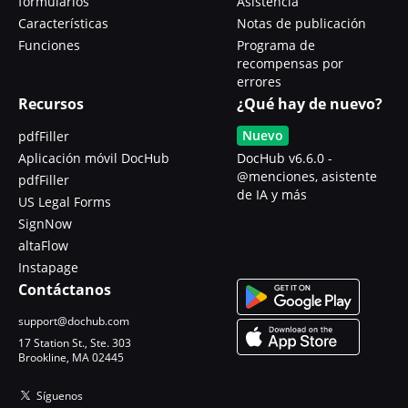
formularios
Asistencia
Características
Notas de publicación
Funciones
Programa de
recompensas por
errores
Recursos
¿Qué hay de nuevo?
Nuevo
pdfFiller
Aplicación móvil DocHub
DocHub v6.6.0 -
@menciones, asistente
pdfFiller
de IA y más
US Legal Forms
SignNow
altaFlow
Instapage
Contáctanos
support@dochub.com
17 Station St., Ste. 303
Brookline, MA 02445
Síguenos