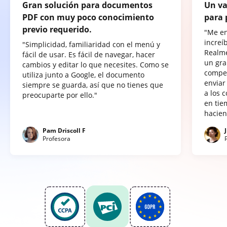
Gran solución para documentos
Un va
PDF con muy poco conocimiento
para 
previo requerido.
"Me e
increí
"Simplicidad, familiaridad con el menú y
Realme
fácil de usar. Es fácil de navegar, hacer
un gra
cambios y editar lo que necesites. Como se
compet
utiliza junto a Google, el documento
enviar
siempre se guarda, así que no tienes que
a los 
preocuparte por ello."
en tie
hacien
Pam Driscoll F
Profesora