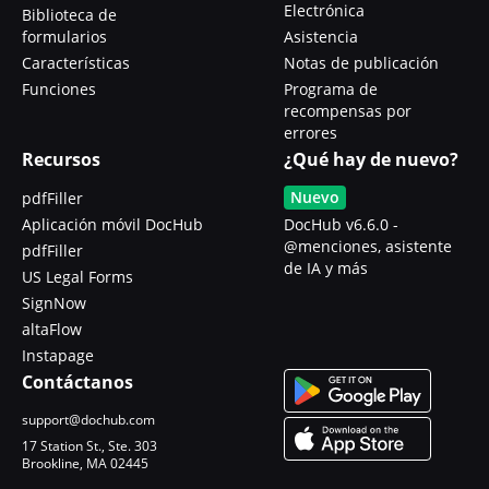
Electrónica
Biblioteca de
formularios
Asistencia
Características
Notas de publicación
Funciones
Programa de
recompensas por
errores
Recursos
¿Qué hay de nuevo?
Nuevo
pdfFiller
Aplicación móvil DocHub
DocHub v6.6.0 -
@menciones, asistente
pdfFiller
de IA y más
US Legal Forms
SignNow
altaFlow
Instapage
Contáctanos
support@dochub.com
17 Station St., Ste. 303
Brookline, MA 02445