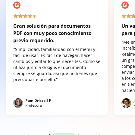
Gran solución para documentos
Un va
PDF con muy poco conocimiento
para 
previo requerido.
"Me e
increí
"Simplicidad, familiaridad con el menú y
Realme
fácil de usar. Es fácil de navegar, hacer
un gra
cambios y editar lo que necesites. Como se
compet
utiliza junto a Google, el documento
enviar
siempre se guarda, así que no tienes que
a los 
preocuparte por ello."
en tie
hacien
Pam Driscoll F
Profesora