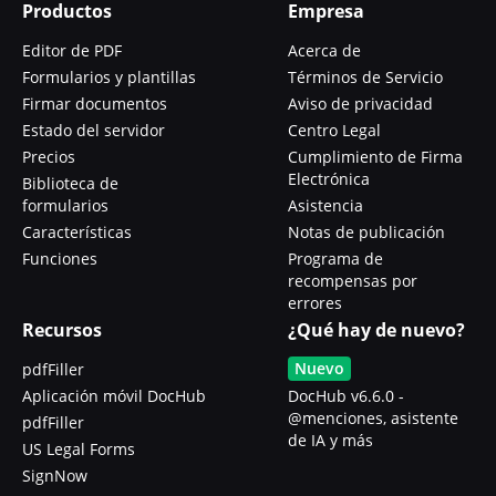
Productos
Empresa
Editor de PDF
Acerca de
Formularios y plantillas
Términos de Servicio
Firmar documentos
Aviso de privacidad
Estado del servidor
Centro Legal
Precios
Cumplimiento de Firma
Electrónica
Biblioteca de
formularios
Asistencia
Características
Notas de publicación
Funciones
Programa de
recompensas por
errores
Recursos
¿Qué hay de nuevo?
Nuevo
pdfFiller
Aplicación móvil DocHub
DocHub v6.6.0 -
@menciones, asistente
pdfFiller
de IA y más
US Legal Forms
SignNow