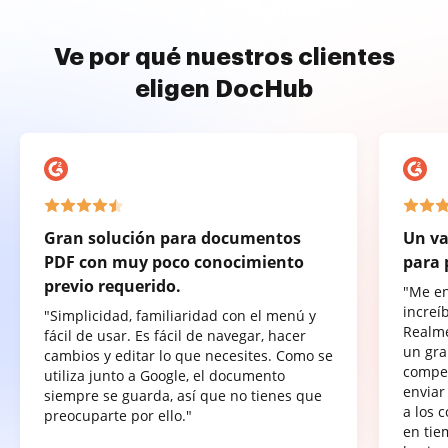
Ve por qué nuestros clientes
eligen DocHub
Gran solución para documentos
Un va
PDF con muy poco conocimiento
para 
previo requerido.
"Me e
increí
"Simplicidad, familiaridad con el menú y
Realme
fácil de usar. Es fácil de navegar, hacer
un gra
cambios y editar lo que necesites. Como se
compet
utiliza junto a Google, el documento
enviar
siempre se guarda, así que no tienes que
a los 
preocuparte por ello."
en tie