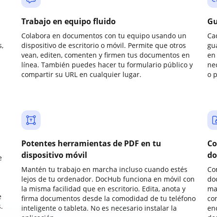
Trabajo en equipo fluido
Gu
Colabora en documentos con tu equipo usando un
Ca
,
dispositivo de escritorio o móvil. Permite que otros
gu
vean, editen, comenten y firmen tus documentos en
en 
línea. También puedes hacer tu formulario público y
ne
compartir su URL en cualquier lugar.
o 
Potentes herramientas de PDF en tu
Co
dispositivo móvil
do
e
Mantén tu trabajo en marcha incluso cuando estés
Co
lejos de tu ordenador. DocHub funciona en móvil con
do
la misma facilidad que en escritorio. Edita, anota y
ma
e
firma documentos desde la comodidad de tu teléfono
co
.
inteligente o tableta. No es necesario instalar la
enc