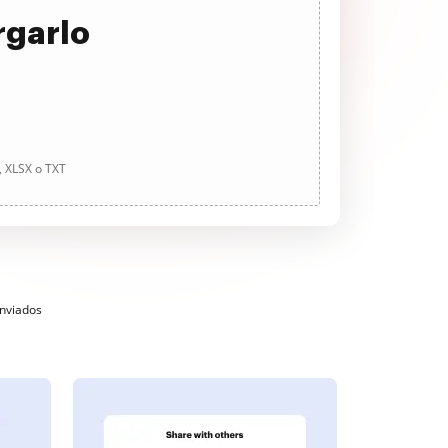
rgarlo
, XLSX o TXT
enviados