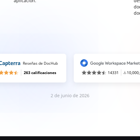
aplicación.
de
do
do
Reseñas de DocHub
263 calificaciones
14331
10,000
2 de junio de 2026