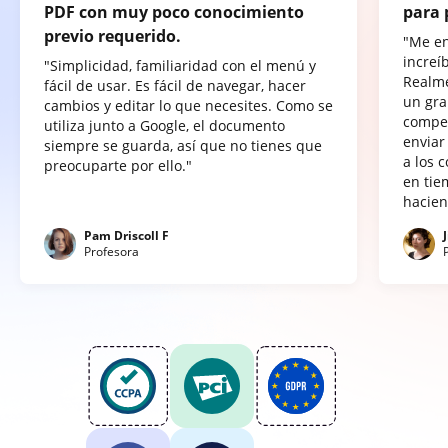
PDF con muy poco conocimiento
para 
previo requerido.
"Me e
increí
"Simplicidad, familiaridad con el menú y
Realme
fácil de usar. Es fácil de navegar, hacer
un gra
cambios y editar lo que necesites. Como se
compet
utiliza junto a Google, el documento
enviar
siempre se guarda, así que no tienes que
a los 
preocuparte por ello."
en tie
hacien
Pam Driscoll F
Profesora