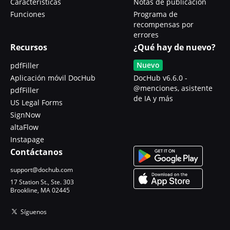
Características
Notas de publicación
Funciones
Programa de
recompensas por
errores
Recursos
¿Qué hay de nuevo?
Nuevo
pdfFiller
Aplicación móvil DocHub
DocHub v6.6.0 -
@menciones, asistente
pdfFiller
de IA y más
US Legal Forms
SignNow
altaFlow
Instapage
Contáctanos
support@dochub.com
17 Station St., Ste. 303
Brookline, MA 02445
Síguenos