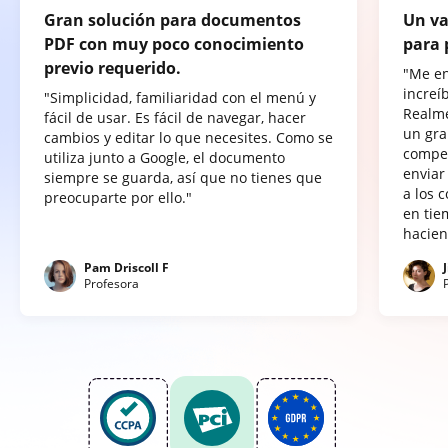
Gran solución para documentos
Un va
PDF con muy poco conocimiento
para 
previo requerido.
"Me e
increí
"Simplicidad, familiaridad con el menú y
Realme
fácil de usar. Es fácil de navegar, hacer
un gra
cambios y editar lo que necesites. Como se
compet
utiliza junto a Google, el documento
enviar
siempre se guarda, así que no tienes que
a los 
preocuparte por ello."
en tie
hacien
Pam Driscoll F
Profesora