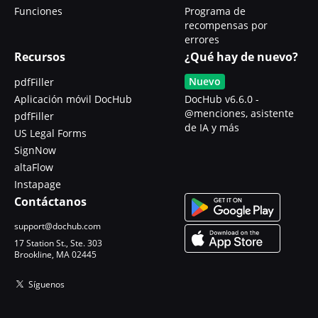
Funciones
Programa de
recompensas por
errores
Recursos
¿Qué hay de nuevo?
Nuevo
pdfFiller
Aplicación móvil DocHub
DocHub v6.6.0 -
@menciones, asistente
pdfFiller
de IA y más
US Legal Forms
SignNow
altaFlow
Instapage
Contáctanos
support@dochub.com
17 Station St., Ste. 303
Brookline, MA 02445
Síguenos