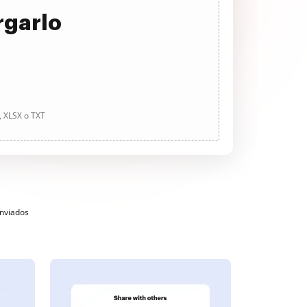
rgarlo
, XLSX o TXT
enviados