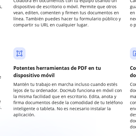
Colabora en documentos con tu equipo usando un
Ca
,
dispositivo de escritorio o móvil. Permite que otros
gu
vean, editen, comenten y firmen tus documentos en
en 
línea. También puedes hacer tu formulario público y
ne
compartir su URL en cualquier lugar.
o 
Potentes herramientas de PDF en tu
Co
dispositivo móvil
do
e
Mantén tu trabajo en marcha incluso cuando estés
Co
lejos de tu ordenador. DocHub funciona en móvil con
do
la misma facilidad que en escritorio. Edita, anota y
ma
e
firma documentos desde la comodidad de tu teléfono
co
.
inteligente o tableta. No es necesario instalar la
enc
aplicación.
de
do
do