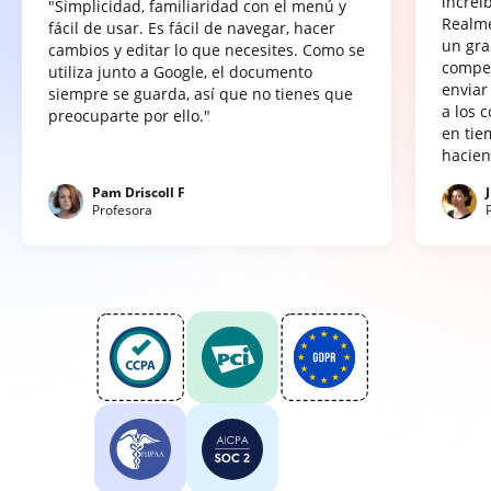
increí
"Simplicidad, familiaridad con el menú y
Realme
fácil de usar. Es fácil de navegar, hacer
un gra
cambios y editar lo que necesites. Como se
compet
utiliza junto a Google, el documento
enviar
siempre se guarda, así que no tienes que
a los 
preocuparte por ello."
en tie
hacien
Pam Driscoll F
Profesora