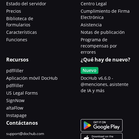
Estado del servidor
Centro Legal
Precios
Cumplimiento de Firma
Electrónica
Biblioteca de
formularios
Asistencia
Características
Notas de publicación
Funciones
Programa de
recompensas por
errores
Recursos
¿Qué hay de nuevo?
Nuevo
pdfFiller
Aplicación móvil DocHub
DocHub v6.6.0 -
@menciones, asistente
pdfFiller
de IA y más
US Legal Forms
SignNow
altaFlow
Instapage
Contáctanos
support@dochub.com