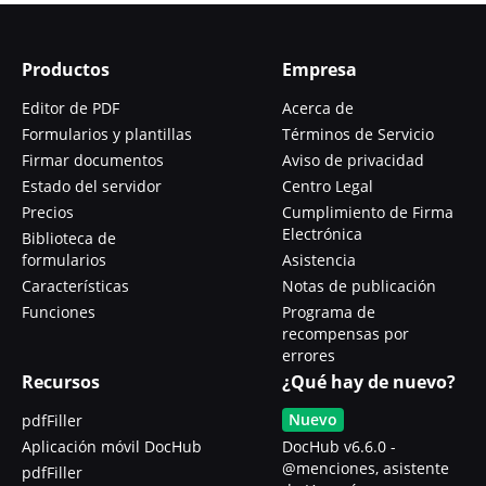
Productos
Empresa
Editor de PDF
Acerca de
Formularios y plantillas
Términos de Servicio
Firmar documentos
Aviso de privacidad
Estado del servidor
Centro Legal
Precios
Cumplimiento de Firma
Electrónica
Biblioteca de
formularios
Asistencia
Características
Notas de publicación
Funciones
Programa de
recompensas por
errores
Recursos
¿Qué hay de nuevo?
Nuevo
pdfFiller
Aplicación móvil DocHub
DocHub v6.6.0 -
@menciones, asistente
pdfFiller