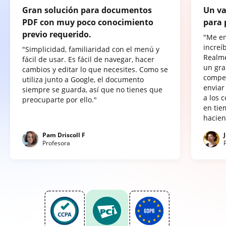
Gran solución para documentos
Un va
PDF con muy poco conocimiento
para 
previo requerido.
"Me e
increí
"Simplicidad, familiaridad con el menú y
Realme
fácil de usar. Es fácil de navegar, hacer
un gra
cambios y editar lo que necesites. Como se
compet
utiliza junto a Google, el documento
enviar
siempre se guarda, así que no tienes que
a los 
preocuparte por ello."
en tie
hacien
Pam Driscoll F
Profesora