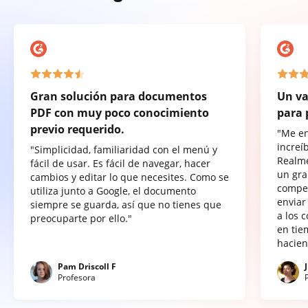
Gran solución para documentos
Un va
PDF con muy poco conocimiento
para 
previo requerido.
"Me e
increí
"Simplicidad, familiaridad con el menú y
Realme
fácil de usar. Es fácil de navegar, hacer
un gra
cambios y editar lo que necesites. Como se
compet
utiliza junto a Google, el documento
enviar
siempre se guarda, así que no tienes que
a los 
preocuparte por ello."
en tie
hacien
Pam Driscoll F
Profesora