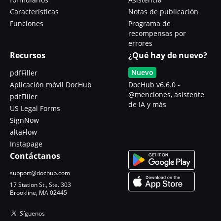
Características
Notas de publicación
Funciones
Programa de
recompensas por
errores
Recursos
¿Qué hay de nuevo?
Nuevo
pdfFiller
Aplicación móvil DocHub
DocHub v6.6.0 -
@menciones, asistente
pdfFiller
de IA y más
US Legal Forms
SignNow
altaFlow
Instapage
Contáctanos
support@dochub.com
17 Station St., Ste. 303
Brookline, MA 02445
Síguenos