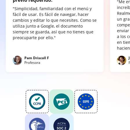
"Me e
increí
"Simplicidad, familiaridad con el menú y
Realme
fácil de usar. Es fácil de navegar, hacer
un gra
cambios y editar lo que necesites. Como se
compet
utiliza junto a Google, el documento
enviar
siempre se guarda, así que no tienes que
a los 
preocuparte por ello."
en tie
hacien
Pam Driscoll F
Profesora