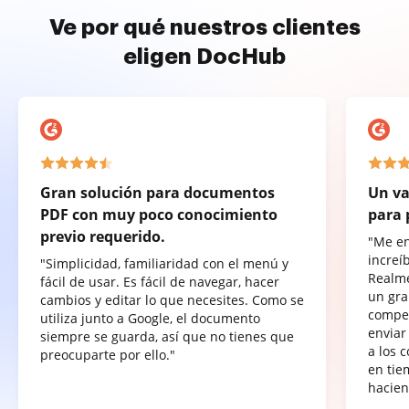
Ve por qué nuestros clientes
eligen DocHub
Gran solución para documentos
Un va
PDF con muy poco conocimiento
para 
previo requerido.
"Me e
increí
"Simplicidad, familiaridad con el menú y
Realme
fácil de usar. Es fácil de navegar, hacer
un gra
cambios y editar lo que necesites. Como se
compet
utiliza junto a Google, el documento
enviar
siempre se guarda, así que no tienes que
a los 
preocuparte por ello."
en tie
hacien