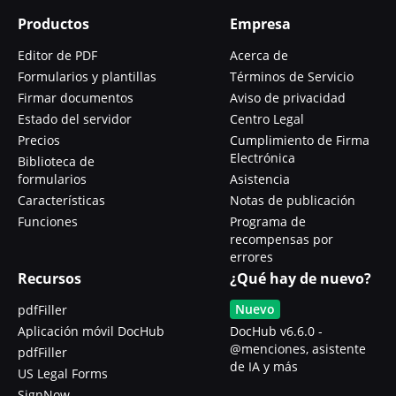
Productos
Empresa
Editor de PDF
Acerca de
Formularios y plantillas
Términos de Servicio
Firmar documentos
Aviso de privacidad
Estado del servidor
Centro Legal
Precios
Cumplimiento de Firma
Electrónica
Biblioteca de
formularios
Asistencia
Características
Notas de publicación
Funciones
Programa de
recompensas por
errores
Recursos
¿Qué hay de nuevo?
Nuevo
pdfFiller
Aplicación móvil DocHub
DocHub v6.6.0 -
@menciones, asistente
pdfFiller
de IA y más
US Legal Forms
SignNow