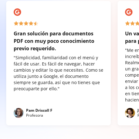
Gran solución para documentos
Un va
PDF con muy poco conocimiento
para 
previo requerido.
"Me e
increí
"Simplicidad, familiaridad con el menú y
Realme
fácil de usar. Es fácil de navegar, hacer
un gra
cambios y editar lo que necesites. Como se
compet
utiliza junto a Google, el documento
enviar
siempre se guarda, así que no tienes que
a los 
preocuparte por ello."
en tie
hacien
Pam Driscoll F
Profesora