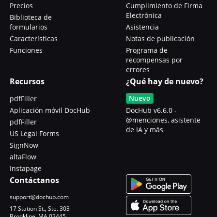
Precios
Cumplimiento de Firma
Electrónica
Biblioteca de
formularios
Asistencia
Características
Notas de publicación
Funciones
Programa de
recompensas por
errores
Recursos
¿Qué hay de nuevo?
Nuevo
pdfFiller
Aplicación móvil DocHub
DocHub v6.6.0 -
@menciones, asistente
pdfFiller
de IA y más
US Legal Forms
SignNow
altaFlow
Instapage
Contáctanos
support@dochub.com
17 Station St., Ste. 303
Brookline, MA 02445