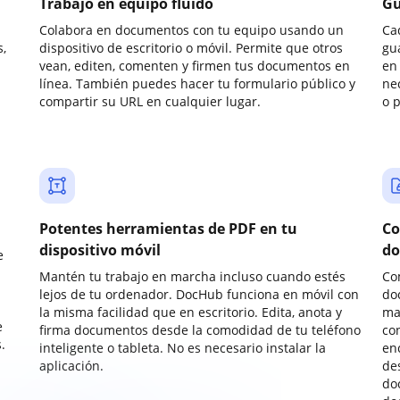
Trabajo en equipo fluido
Gu
Colabora en documentos con tu equipo usando un
Ca
,
dispositivo de escritorio o móvil. Permite que otros
gu
vean, editen, comenten y firmen tus documentos en
en 
línea. También puedes hacer tu formulario público y
ne
compartir su URL en cualquier lugar.
o 
Potentes herramientas de PDF en tu
Co
dispositivo móvil
do
e
Mantén tu trabajo en marcha incluso cuando estés
Co
lejos de tu ordenador. DocHub funciona en móvil con
do
la misma facilidad que en escritorio. Edita, anota y
ma
e
firma documentos desde la comodidad de tu teléfono
co
.
inteligente o tableta. No es necesario instalar la
enc
aplicación.
de
do