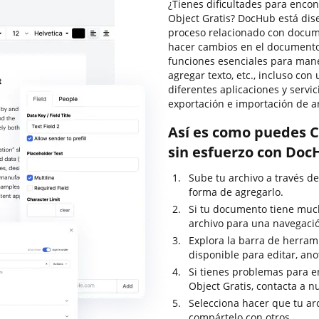
¿Tienes dificultades para enco
Object Gratis? DocHub está dis
proceso relacionado con documen
hacer cambios en el documento 
funciones esenciales para man
agregar texto, etc., incluso co
diferentes aplicaciones y servi
exportación e importación de a
Así es como puedes C
sin esfuerzo con Doc
Sube tu archivo a través de
forma de agregarlo.
Si tu documento tiene much
archivo para una navegació
Explora la barra de herrami
disponible para editar, anot
Si tienes problemas para e
Object Gratis, contacta a n
Selecciona hacer que tu ar
compártelo con otros.