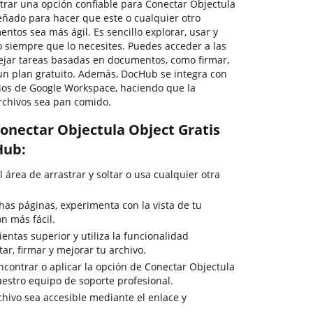
ntrar una opción confiable para Conectar Objectula
eñado para hacer que este o cualquier otro
tos sea más ágil. Es sencillo explorar, usar y
siempre que lo necesites. Puedes acceder a las
ejar tareas basadas en documentos, como firmar,
n un plan gratuito. Además, DocHub se integra con
cios de Google Workspace, haciendo que la
rchivos sea pan comido.
onectar Objectula Object Gratis
Hub:
l área de arrastrar y soltar o usa cualquier otra
as páginas, experimenta con la vista de tu
n más fácil.
entas superior y utiliza la funcionalidad
ar, firmar y mejorar tu archivo.
ncontrar o aplicar la opción de Conectar Objectula
uestro equipo de soporte profesional.
chivo sea accesible mediante el enlace y