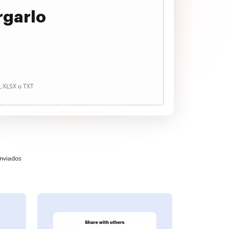
rgarlo
, XLSX o TXT
enviados