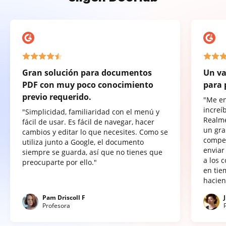
Gran solución para documentos
Un va
PDF con muy poco conocimiento
para 
previo requerido.
"Me e
increí
"Simplicidad, familiaridad con el menú y
Realme
fácil de usar. Es fácil de navegar, hacer
un gra
cambios y editar lo que necesites. Como se
compet
utiliza junto a Google, el documento
enviar
siempre se guarda, así que no tienes que
a los 
preocuparte por ello."
en tie
hacien
Pam Driscoll F
Profesora