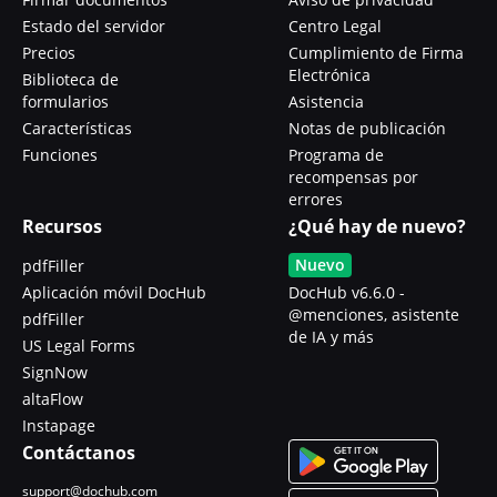
Estado del servidor
Centro Legal
Precios
Cumplimiento de Firma
Electrónica
Biblioteca de
formularios
Asistencia
Características
Notas de publicación
Funciones
Programa de
recompensas por
errores
Recursos
¿Qué hay de nuevo?
Nuevo
pdfFiller
Aplicación móvil DocHub
DocHub v6.6.0 -
@menciones, asistente
pdfFiller
de IA y más
US Legal Forms
SignNow
altaFlow
Instapage
Contáctanos
support@dochub.com