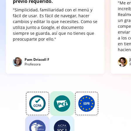
previo requerido.
"Me e
increí
"Simplicidad, familiaridad con el menú y
Realme
fácil de usar. Es fácil de navegar, hacer
un gra
cambios y editar lo que necesites. Como se
compet
utiliza junto a Google, el documento
enviar
siempre se guarda, así que no tienes que
a los 
preocuparte por ello."
en tie
hacien
Pam Driscoll F
Profesora