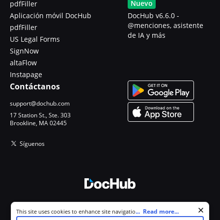
Nuevo
pdfFiller
Aplicación móvil DocHub
DocHub v6.6.0 -
@menciones, asistente
pdfFiller
de IA y más
US Legal Forms
SignNow
altaFlow
Instapage
Contáctanos
support@dochub.com
17 Station St., Ste. 303
Brookline, MA 02445
Síguenos
© 2026 DocHub, LLC
Cookie consent notice
...
Read more...
This site uses cookies to enhance site navigation and personalize
Todos los derechos reservados.