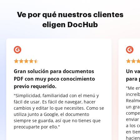
Ve por qué nuestros clientes
eligen DocHub
Gran solución para documentos
Un va
PDF con muy poco conocimiento
para 
previo requerido.
"Me e
increí
"Simplicidad, familiaridad con el menú y
Realme
fácil de usar. Es fácil de navegar, hacer
un gra
cambios y editar lo que necesites. Como se
compet
utiliza junto a Google, el documento
enviar
siempre se guarda, así que no tienes que
a los 
preocuparte por ello."
en tie
hacien