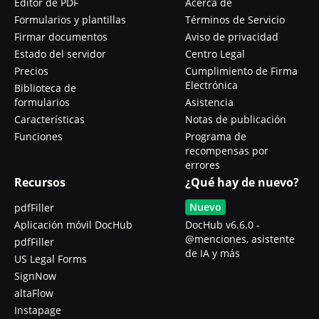
Editor de PDF
Acerca de
Formularios y plantillas
Términos de Servicio
Firmar documentos
Aviso de privacidad
Estado del servidor
Centro Legal
Precios
Cumplimiento de Firma
Electrónica
Biblioteca de
formularios
Asistencia
Características
Notas de publicación
Funciones
Programa de
recompensas por
errores
Recursos
¿Qué hay de nuevo?
Nuevo
pdfFiller
Aplicación móvil DocHub
DocHub v6.6.0 -
@menciones, asistente
pdfFiller
de IA y más
US Legal Forms
SignNow
altaFlow
Instapage