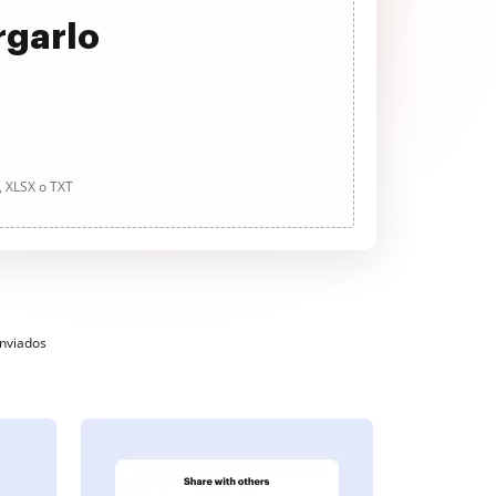
rgarlo
, XLSX o TXT
enviados