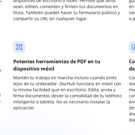
,
dispositivo de escritorio o móvil. Permite que otros
gu
vean, editen, comenten y firmen tus documentos en
en 
línea. También puedes hacer tu formulario público y
ne
compartir su URL en cualquier lugar.
o 
Potentes herramientas de PDF en tu
Co
dispositivo móvil
do
e
Mantén tu trabajo en marcha incluso cuando estés
Co
lejos de tu ordenador. DocHub funciona en móvil con
do
la misma facilidad que en escritorio. Edita, anota y
ma
e
firma documentos desde la comodidad de tu teléfono
co
.
inteligente o tableta. No es necesario instalar la
enc
aplicación.
de
do
do