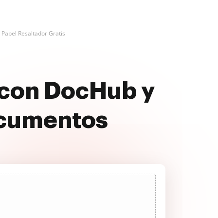
 Papel Resaltador Gratis
 con DocHub y
ocumentos