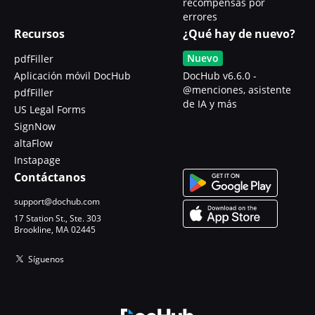
recompensas por
errores
Recursos
¿Qué hay de nuevo?
Nuevo
pdfFiller
Aplicación móvil DocHub
DocHub v6.6.0 -
@menciones, asistente
pdfFiller
de IA y más
US Legal Forms
SignNow
altaFlow
Instapage
Contáctanos
support@dochub.com
17 Station St., Ste. 303
Brookline, MA 02445
Síguenos