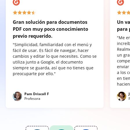
Gran solución para documentos
Un va
PDF con muy poco conocimiento
para 
previo requerido.
"Me e
increí
"Simplicidad, familiaridad con el menú y
Realme
fácil de usar. Es fácil de navegar, hacer
un gra
cambios y editar lo que necesites. Como se
compet
utiliza junto a Google, el documento
enviar
siempre se guarda, así que no tienes que
a los 
preocuparte por ello."
en tie
hacien
Pam Driscoll F
Profesora