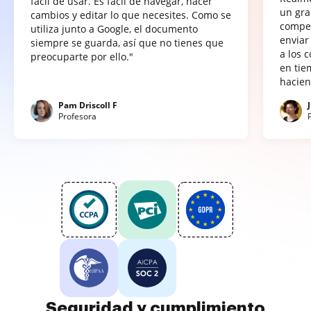
fácil de usar. Es fácil de navegar, hacer
un gra
cambios y editar lo que necesites. Como se
compet
utiliza junto a Google, el documento
enviar
siempre se guarda, así que no tienes que
a los 
preocuparte por ello."
en tie
hacien
Pam Driscoll F
Profesora
Seguridad y cumplimiento