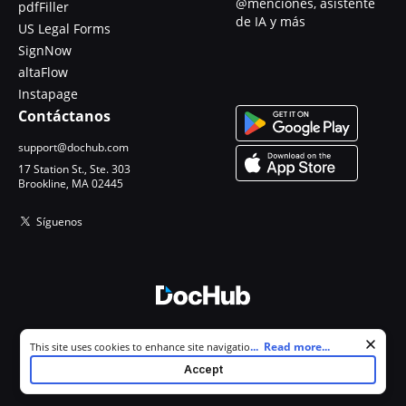
@menciones, asistente
pdfFiller
de IA y más
US Legal Forms
SignNow
altaFlow
Instapage
Contáctanos
support@dochub.com
17 Station St., Ste. 303
Brookline, MA 02445
Síguenos
© 2026 DocHub, LLC
Cookie consent notice
...
Read more...
This site uses cookies to enhance site navigation and personalize
Todos los derechos reservados.
your experience. By using this site you agree to our use of cookies as
Accept
described in our
Privacy Notice
. You can modify your selections by
visiting our
Cookie and Advertising Notice
.