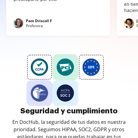
en tie
hacien
Pam Driscoll F
Profesora
Seguridad y cumplimiento
En DocHub, la seguridad de tus datos es nuestra
prioridad. Seguimos HIPAA, SOC2, GDPR y otros
estándares, para que puedas trabajar en tus