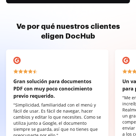
Ve por qué nuestros clientes
eligen DocHub
Gran solución para documentos
Un va
PDF con muy poco conocimiento
para 
previo requerido.
"Me e
increí
"Simplicidad, familiaridad con el menú y
Realme
fácil de usar. Es fácil de navegar, hacer
un gra
cambios y editar lo que necesites. Como se
compet
utiliza junto a Google, el documento
enviar
siempre se guarda, así que no tienes que
a los 
preocuparte por ello."