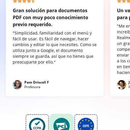
Gran solución para documentos
Un va
PDF con muy poco conocimiento
para 
previo requerido.
"Me e
increí
"Simplicidad, familiaridad con el menú y
Realme
fácil de usar. Es fácil de navegar, hacer
un gra
cambios y editar lo que necesites. Como se
compet
utiliza junto a Google, el documento
enviar
siempre se guarda, así que no tienes que
a los 
preocuparte por ello."
en tie
hacien
Pam Driscoll F
Profesora