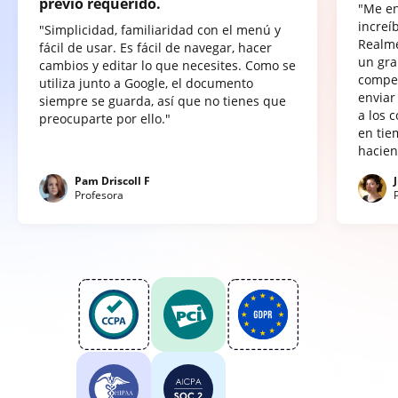
previo requerido.
"Me e
increí
"Simplicidad, familiaridad con el menú y
Realme
fácil de usar. Es fácil de navegar, hacer
un gra
cambios y editar lo que necesites. Como se
compet
utiliza junto a Google, el documento
enviar
siempre se guarda, así que no tienes que
a los 
preocuparte por ello."
en tie
hacien
Pam Driscoll F
Profesora