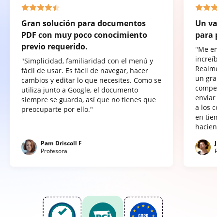
Gran solución para documentos
Un va
PDF con muy poco conocimiento
para 
previo requerido.
"Me e
increí
"Simplicidad, familiaridad con el menú y
Realme
fácil de usar. Es fácil de navegar, hacer
un gra
cambios y editar lo que necesites. Como se
compet
utiliza junto a Google, el documento
enviar
siempre se guarda, así que no tienes que
a los 
preocuparte por ello."
en tie
hacien
Pam Driscoll F
Profesora