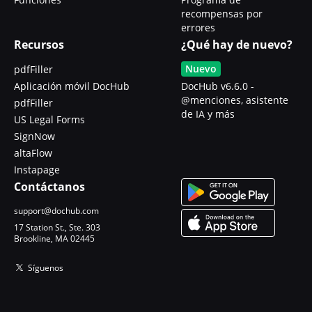
recompensas por
errores
Recursos
¿Qué hay de nuevo?
Nuevo
pdfFiller
Aplicación móvil DocHub
DocHub v6.6.0 -
@menciones, asistente
pdfFiller
de IA y más
US Legal Forms
SignNow
altaFlow
Instapage
Contáctanos
support@dochub.com
17 Station St., Ste. 303
Brookline, MA 02445
Síguenos