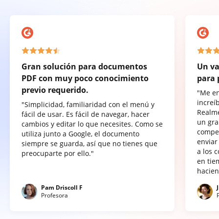
Gran solución para documentos
Un va
PDF con muy poco conocimiento
para 
previo requerido.
"Me e
increí
"Simplicidad, familiaridad con el menú y
Realme
fácil de usar. Es fácil de navegar, hacer
un gra
cambios y editar lo que necesites. Como se
compet
utiliza junto a Google, el documento
enviar
siempre se guarda, así que no tienes que
a los 
preocuparte por ello."
en tie
hacien
Pam Driscoll F
Profesora