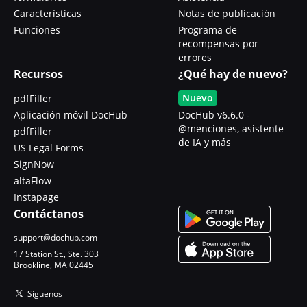
Características
Notas de publicación
Funciones
Programa de
recompensas por
errores
Recursos
¿Qué hay de nuevo?
Nuevo
pdfFiller
Aplicación móvil DocHub
DocHub v6.6.0 -
@menciones, asistente
pdfFiller
de IA y más
US Legal Forms
SignNow
altaFlow
Instapage
Contáctanos
support@dochub.com
17 Station St., Ste. 303
Brookline, MA 02445
Síguenos