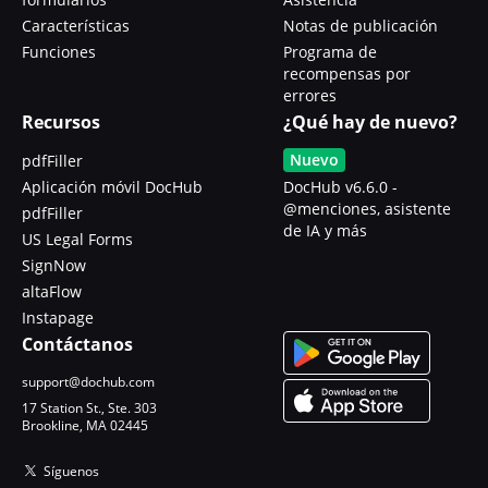
Características
Notas de publicación
Funciones
Programa de
recompensas por
errores
Recursos
¿Qué hay de nuevo?
Nuevo
pdfFiller
Aplicación móvil DocHub
DocHub v6.6.0 -
@menciones, asistente
pdfFiller
de IA y más
US Legal Forms
SignNow
altaFlow
Instapage
Contáctanos
support@dochub.com
17 Station St., Ste. 303
Brookline, MA 02445
Síguenos