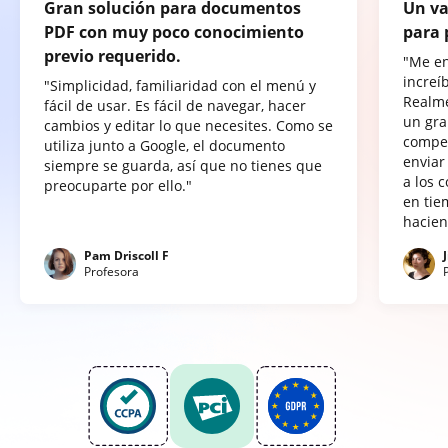
Gran solución para documentos
Un va
PDF con muy poco conocimiento
para 
previo requerido.
"Me e
increí
"Simplicidad, familiaridad con el menú y
Realme
fácil de usar. Es fácil de navegar, hacer
un gra
cambios y editar lo que necesites. Como se
compet
utiliza junto a Google, el documento
enviar
siempre se guarda, así que no tienes que
a los 
preocuparte por ello."
en tie
hacien
Pam Driscoll F
Profesora