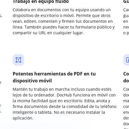
Trabajo en equipo fluido
Gu
Colabora en documentos con tu equipo usando un
Ca
,
dispositivo de escritorio o móvil. Permite que otros
gu
vean, editen, comenten y firmen tus documentos en
en 
línea. También puedes hacer tu formulario público y
ne
compartir su URL en cualquier lugar.
o 
Potentes herramientas de PDF en tu
Co
dispositivo móvil
do
e
Mantén tu trabajo en marcha incluso cuando estés
Co
lejos de tu ordenador. DocHub funciona en móvil con
do
la misma facilidad que en escritorio. Edita, anota y
ma
e
firma documentos desde la comodidad de tu teléfono
co
.
inteligente o tableta. No es necesario instalar la
enc
aplicación.
de
do