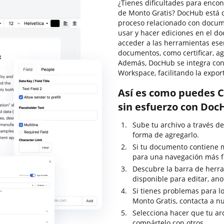
¿Tienes dificultades para encon
de Monto Gratis? DocHub está d
proceso relacionado con docume
usar y hacer ediciones en el d
acceder a las herramientas ese
documentos, como certificar, agr
Además, DocHub se integra con 
Workspace, facilitando la expor
Así es como puedes C
sin esfuerzo con Doc
Sube tu archivo a través de
forma de agregarlo.
Si tu documento contiene m
para una navegación más fá
Descubre la barra de herram
disponible para editar, anot
Si tienes problemas para lo
Monto Gratis, contacta a n
Selecciona hacer que tu ar
compártelo con otros.