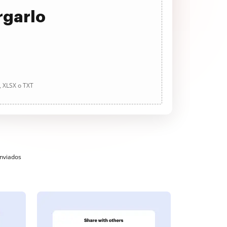
rgarlo
, XLSX o TXT
enviados