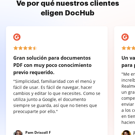
Ve por qué nuestros clientes
eligen DocHub
Gran solución para documentos
Un va
PDF con muy poco conocimiento
para 
previo requerido.
"Me e
increí
"Simplicidad, familiaridad con el menú y
Realme
fácil de usar. Es fácil de navegar, hacer
un gra
cambios y editar lo que necesites. Como se
compet
utiliza junto a Google, el documento
enviar
siempre se guarda, así que no tienes que
a los 
preocuparte por ello."
en tie
hacien
Pam Driscoll F