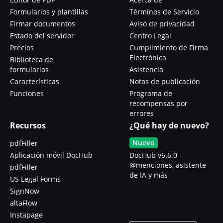
Formularios y plantillas
Términos de Servicio
Firmar documentos
Aviso de privacidad
Estado del servidor
Centro Legal
Precios
Cumplimiento de Firma
Electrónica
Biblioteca de
formularios
Asistencia
Características
Notas de publicación
Funciones
Programa de
recompensas por
errores
Recursos
¿Qué hay de nuevo?
Nuevo
pdfFiller
Aplicación móvil DocHub
DocHub v6.6.0 -
@menciones, asistente
pdfFiller
de IA y más
US Legal Forms
SignNow
altaFlow
Instapage