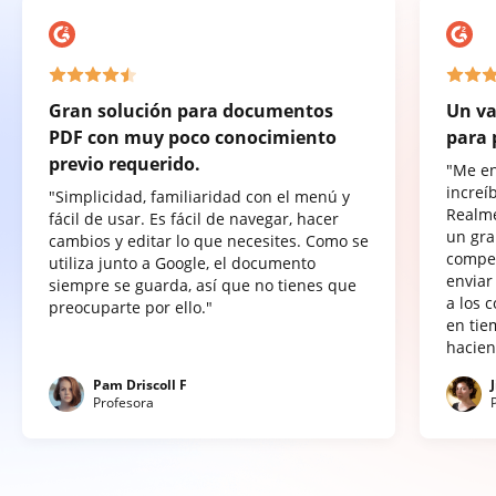
Gran solución para documentos
Un va
PDF con muy poco conocimiento
para 
previo requerido.
"Me e
increí
"Simplicidad, familiaridad con el menú y
Realme
fácil de usar. Es fácil de navegar, hacer
un gra
cambios y editar lo que necesites. Como se
compet
utiliza junto a Google, el documento
enviar
siempre se guarda, así que no tienes que
a los 
preocuparte por ello."
en tie
hacien
Pam Driscoll F
Profesora