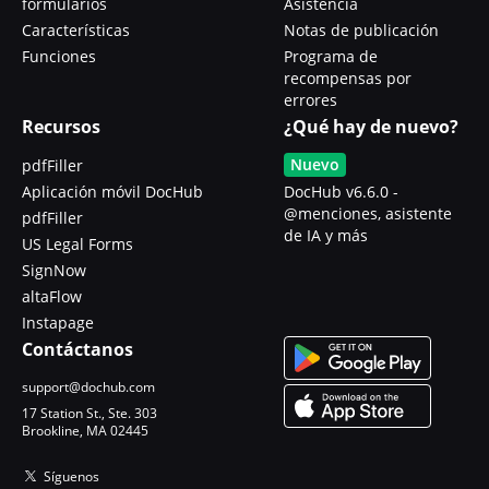
formularios
Asistencia
Características
Notas de publicación
Funciones
Programa de
recompensas por
errores
Recursos
¿Qué hay de nuevo?
Nuevo
pdfFiller
Aplicación móvil DocHub
DocHub v6.6.0 -
@menciones, asistente
pdfFiller
de IA y más
US Legal Forms
SignNow
altaFlow
Instapage
Contáctanos
support@dochub.com
17 Station St., Ste. 303
Brookline, MA 02445
Síguenos