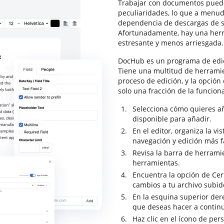
Trabajar con documentos puede
peculiaridades, lo que a menud
dependencia de descargas de s
Afortunadamente, hay una herr
estresante y menos arriesgada.
DocHub es un programa de edic
Tiene una multitud de herrami
proceso de edición, y la opción
solo una fracción de la funcio
Selecciona cómo quieres a
disponible para añadir.
En el editor, organiza la v
navegación y edición más fá
Revisa la barra de herrami
herramientas.
Encuentra la opción de Cert
cambios a tu archivo subid
En la esquina superior dere
que deseas hacer a contin
Haz clic en el ícono de per