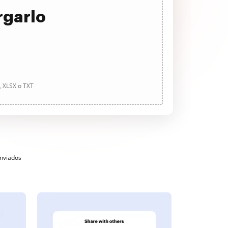
rgarlo
, XLSX o TXT
enviados