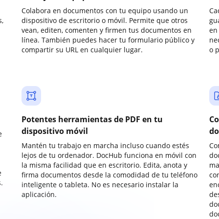
Colabora en documentos con tu equipo usando un
Ca
,
dispositivo de escritorio o móvil. Permite que otros
gu
vean, editen, comenten y firmen tus documentos en
en 
línea. También puedes hacer tu formulario público y
ne
compartir su URL en cualquier lugar.
o 
Potentes herramientas de PDF en tu
Co
dispositivo móvil
do
e
Mantén tu trabajo en marcha incluso cuando estés
Co
lejos de tu ordenador. DocHub funciona en móvil con
do
la misma facilidad que en escritorio. Edita, anota y
ma
e
firma documentos desde la comodidad de tu teléfono
co
.
inteligente o tableta. No es necesario instalar la
enc
aplicación.
de
do
do