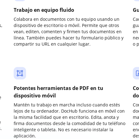
Trabajo en equipo fluido
Gu
Colabora en documentos con tu equipo usando un
Ca
,
dispositivo de escritorio o móvil. Permite que otros
gu
vean, editen, comenten y firmen tus documentos en
en 
línea. También puedes hacer tu formulario público y
ne
compartir su URL en cualquier lugar.
o 
Potentes herramientas de PDF en tu
Co
dispositivo móvil
do
e
Mantén tu trabajo en marcha incluso cuando estés
Co
lejos de tu ordenador. DocHub funciona en móvil con
do
la misma facilidad que en escritorio. Edita, anota y
ma
e
firma documentos desde la comodidad de tu teléfono
co
.
inteligente o tableta. No es necesario instalar la
enc
aplicación.
de