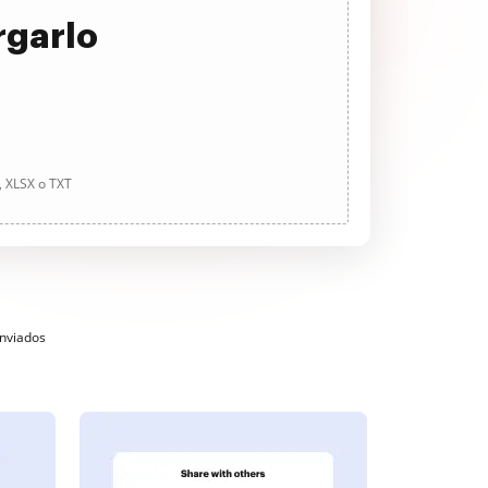
rgarlo
, XLSX o TXT
enviados