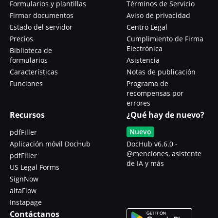
Formularios y plantillas
Términos de Servicio
Firmar documentos
Aviso de privacidad
Estado del servidor
Centro Legal
Precios
Cumplimiento de Firma
Electrónica
Biblioteca de
formularios
Asistencia
Características
Notas de publicación
Funciones
Programa de
recompensas por
errores
Recursos
¿Qué hay de nuevo?
Nuevo
pdfFiller
Aplicación móvil DocHub
DocHub v6.6.0 -
@menciones, asistente
pdfFiller
de IA y más
US Legal Forms
SignNow
altaFlow
Instapage
Contáctanos