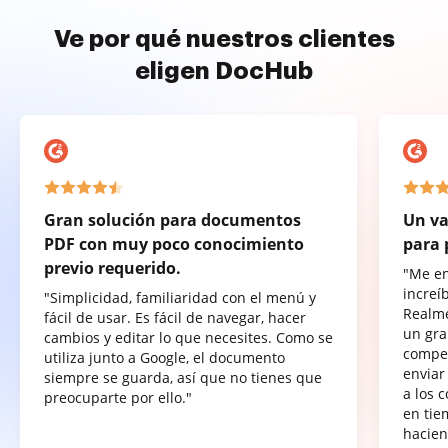
Ve por qué nuestros clientes
eligen DocHub
Gran solución para documentos
Un va
PDF con muy poco conocimiento
para 
previo requerido.
"Me e
increí
"Simplicidad, familiaridad con el menú y
Realme
fácil de usar. Es fácil de navegar, hacer
un gra
cambios y editar lo que necesites. Como se
compet
utiliza junto a Google, el documento
enviar
siempre se guarda, así que no tienes que
a los 
preocuparte por ello."
en tie
hacien