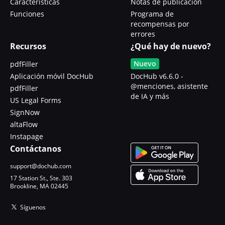
Características
Notas de publicación
Funciones
Programa de
recompensas por
errores
Recursos
¿Qué hay de nuevo?
Nuevo
pdfFiller
Aplicación móvil DocHub
DocHub v6.6.0 -
@menciones, asistente
pdfFiller
de IA y más
US Legal Forms
SignNow
altaFlow
Instapage
Contáctanos
support@dochub.com
17 Station St., Ste. 303
Brookline, MA 02445
Síguenos