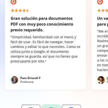
Gran solución para documentos
Un va
PDF con muy poco conocimiento
para 
previo requerido.
"Me e
increí
"Simplicidad, familiaridad con el menú y
Realme
fácil de usar. Es fácil de navegar, hacer
un gra
cambios y editar lo que necesites. Como se
compet
utiliza junto a Google, el documento
enviar
siempre se guarda, así que no tienes que
a los 
preocuparte por ello."
en tie
hacien
Pam Driscoll F
Profesora