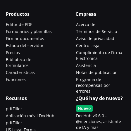
Productos
Empresa
Editor de PDF
Acerca de
Formularios y plantillas
Términos de Servicio
Firmar documentos
Aviso de privacidad
Estado del servidor
Centro Legal
Precios
Cumplimiento de Firma
Electrónica
Biblioteca de
formularios
Asistencia
Características
Notas de publicación
Funciones
Programa de
recompensas por
errores
Recursos
¿Qué hay de nuevo?
Nuevo
pdfFiller
Aplicación móvil DocHub
DocHub v6.6.0 -
@menciones, asistente
pdfFiller
de IA y más
US Legal Forms