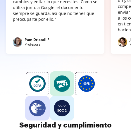
un gra
cambios y editar lo que necesites. Como se
compet
utiliza junto a Google, el documento
enviar
siempre se guarda, así que no tienes que
a los 
preocuparte por ello."
en tie
hacien
Pam Driscoll F
Profesora
Seguridad y cumplimiento