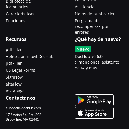
Biblioteca de
formularios
Asistencia
Características
Notas de publicación
Funciones
Programa de
recompensas por
errores
Recursos
¿Qué hay de nuevo?
Nuevo
pdfFiller
Aplicación móvil DocHub
DocHub v6.6.0 -
@menciones, asistente
pdfFiller
de IA y más
US Legal Forms
SignNow
altaFlow
Instapage
Contáctanos
support@dochub.com
17 Station St., Ste. 303
Brookline, MA 02445