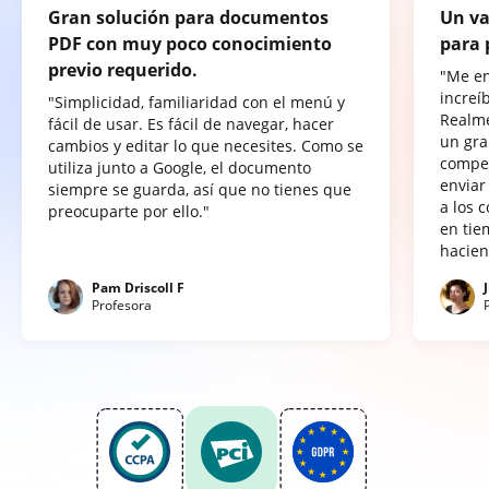
Gran solución para documentos
Un va
PDF con muy poco conocimiento
para 
previo requerido.
"Me e
increí
"Simplicidad, familiaridad con el menú y
Realme
fácil de usar. Es fácil de navegar, hacer
un gra
cambios y editar lo que necesites. Como se
compet
utiliza junto a Google, el documento
enviar
siempre se guarda, así que no tienes que
a los 
preocuparte por ello."
en tie
hacien
Pam Driscoll F
Profesora