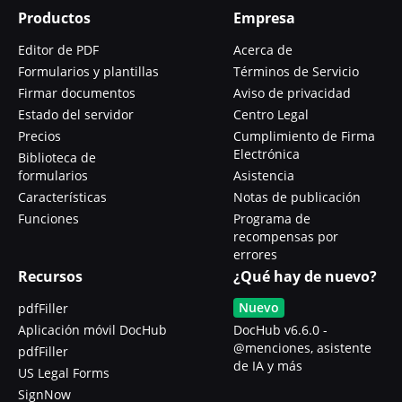
Productos
Empresa
Editor de PDF
Acerca de
Formularios y plantillas
Términos de Servicio
Firmar documentos
Aviso de privacidad
Estado del servidor
Centro Legal
Precios
Cumplimiento de Firma
Electrónica
Biblioteca de
formularios
Asistencia
Características
Notas de publicación
Funciones
Programa de
recompensas por
errores
Recursos
¿Qué hay de nuevo?
Nuevo
pdfFiller
Aplicación móvil DocHub
DocHub v6.6.0 -
@menciones, asistente
pdfFiller
de IA y más
US Legal Forms
SignNow