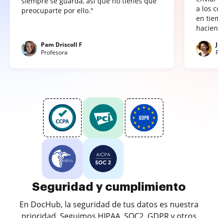
siempre se guarda, así que no tienes que
a los 
preocuparte por ello."
en tie
hacien
Pam Driscoll F
Profesora
Seguridad y cumplimiento
En DocHub, la seguridad de tus datos es nuestra
prioridad. Seguimos HIPAA, SOC2, GDPR y otros