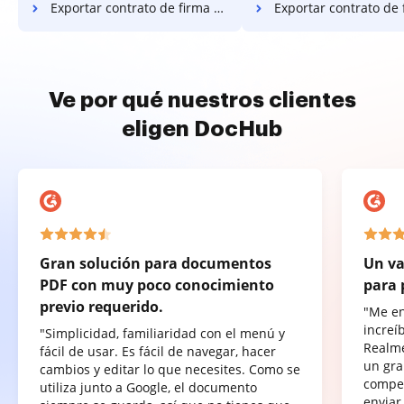
Exportar contrato de firma digital en Google Chrome
Exportar contrato de firma digital en Inter
Ve por qué nuestros clientes
eligen DocHub
Gran solución para documentos
Un va
PDF con muy poco conocimiento
para 
previo requerido.
"Me e
increí
"Simplicidad, familiaridad con el menú y
Realme
fácil de usar. Es fácil de navegar, hacer
un gra
cambios y editar lo que necesites. Como se
compet
utiliza junto a Google, el documento
enviar