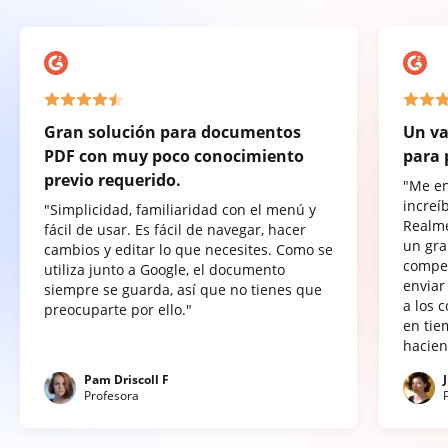
Gran solución para documentos
Un va
PDF con muy poco conocimiento
para 
previo requerido.
"Me e
increí
"Simplicidad, familiaridad con el menú y
Realme
fácil de usar. Es fácil de navegar, hacer
un gra
cambios y editar lo que necesites. Como se
compet
utiliza junto a Google, el documento
enviar
siempre se guarda, así que no tienes que
a los 
preocuparte por ello."
en tie
hacien
Pam Driscoll F
Profesora