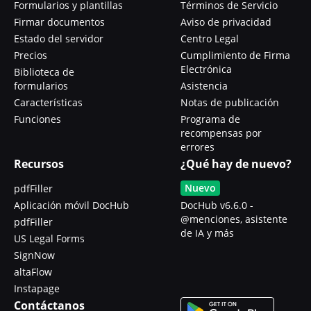
Formularios y plantillas
Términos de Servicio
Firmar documentos
Aviso de privacidad
Estado del servidor
Centro Legal
Precios
Cumplimiento de Firma
Electrónica
Biblioteca de
formularios
Asistencia
Características
Notas de publicación
Funciones
Programa de
recompensas por
errores
Recursos
¿Qué hay de nuevo?
Nuevo
pdfFiller
Aplicación móvil DocHub
DocHub v6.6.0 -
@menciones, asistente
pdfFiller
de IA y más
US Legal Forms
SignNow
altaFlow
Instapage
Contáctanos