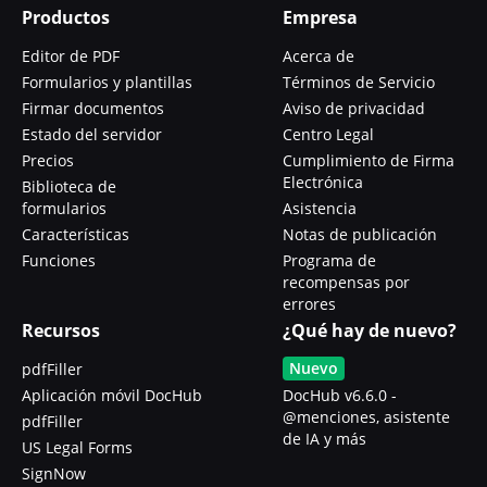
Productos
Empresa
Editor de PDF
Acerca de
Formularios y plantillas
Términos de Servicio
Firmar documentos
Aviso de privacidad
Estado del servidor
Centro Legal
Precios
Cumplimiento de Firma
Electrónica
Biblioteca de
formularios
Asistencia
Características
Notas de publicación
Funciones
Programa de
recompensas por
errores
Recursos
¿Qué hay de nuevo?
Nuevo
pdfFiller
Aplicación móvil DocHub
DocHub v6.6.0 -
@menciones, asistente
pdfFiller
de IA y más
US Legal Forms
SignNow