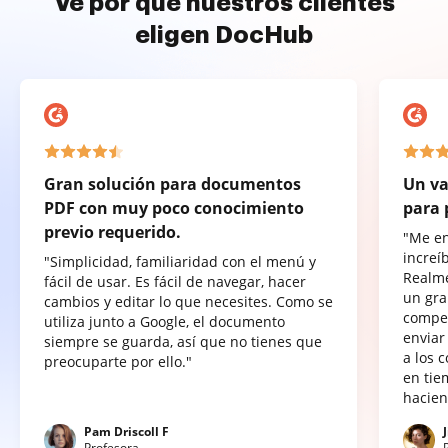
Ve por qué nuestros clientes
eligen DocHub
Gran solución para documentos
Un va
PDF con muy poco conocimiento
para 
previo requerido.
"Me e
increí
"Simplicidad, familiaridad con el menú y
Realme
fácil de usar. Es fácil de navegar, hacer
un gra
cambios y editar lo que necesites. Como se
compet
utiliza junto a Google, el documento
enviar
siempre se guarda, así que no tienes que
a los 
preocuparte por ello."
en tie
hacien
Pam Driscoll F
Profesora